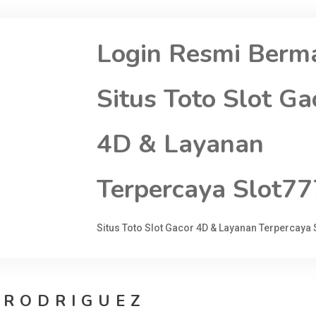
Login Resmi Berm
Situs Toto Slot Ga
4D & Layanan
Terpercaya Slot77
Situs Toto Slot Gacor 4D & Layanan Terpercaya 
 RODRIGUEZ