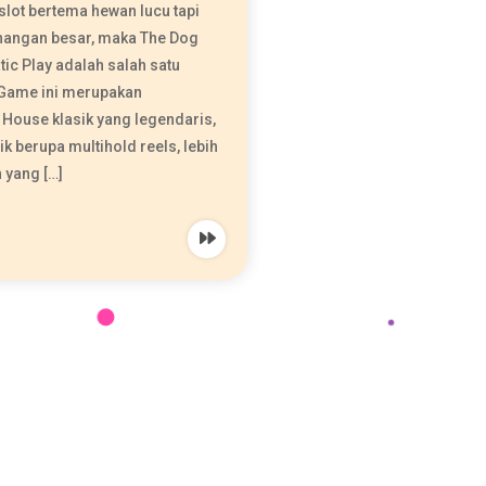
ot bertema hewan lucu tapi
nangan besar, maka The Dog
ic Play adalah salah satu
. Game ini merupakan
House klasik yang legendaris,
k berupa multihold reels, lebih
 yang […]