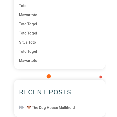
Toto
Mawartoto
Toto Togel
Toto Togel
Situs Toto
Toto Togel
Mawartoto
RECENT POSTS
The Dog House Multihold