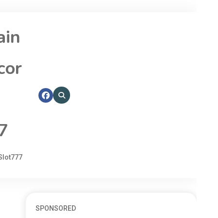
ain
cor
7
Slot777
SPONSORED