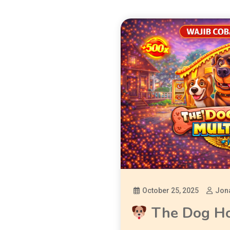
October 25, 2025
Jon
The Dog Ho